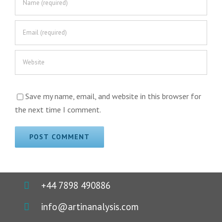
Save my name, email, and website in this browser for
the next time I comment.
+44 7898 490886
info@artinanalysis.com