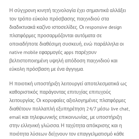
Η σύγχρονη κινητή τεχνολογία έχει σημαντικά αλλάξει
τον τρόπο εύκολο πρόσβασης παιχνιδιού στα
διαδικτυακά καζίνο ιστοσελίδες. Οι responsive design
πλατφόρμες προσαρμόζονται αυτόματα σε
οποιαδήποτε διαθέσιμη συσκευή, ενώ παράλληλα οι
native mobile εφαρμογές apps παρέχουν
βελτιστοποιημένη υψηλή απόδοση παιχνιδιού και
εύκολη πρόσβαση με ένα άγγιγμα.
Η ποιοτική υποστήριξη λειτουργεί αποτελεσματικά ως
καθοριστικός παράγοντας επιτυχίας επιτυχούς
λειτουργίας. Οι κορυφαίες αξιολογημένες πλατφόρμες
διαθέτουν πολλαπλή εξυπηρέτηση 24/7 μέσω live chat,
email και τηλεφωνικής επικοινωνίας, με υποστήριξη
στην ελληνική γλώσσα. Η ταχύτητα απόκρισης και η
ποιότητα λύσεων δείχνουν τον επαγγελματισμό κάθε