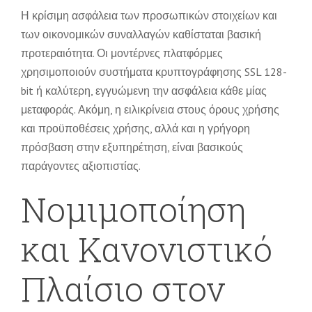
Η κρίσιμη ασφάλεια των προσωπικών στοιχείων και
των οικονομικών συναλλαγών καθίσταται βασική
προτεραιότητα. Οι μοντέρνες πλατφόρμες
χρησιμοποιούν συστήματα κρυπτογράφησης SSL 128-
bit ή καλύτερη, εγγυώμενη την ασφάλεια κάθε μίας
μεταφοράς. Ακόμη, η ειλικρίνεια στους όρους χρήσης
και προϋποθέσεις χρήσης, αλλά και η γρήγορη
πρόσβαση στην εξυπηρέτηση, είναι βασικούς
παράγοντες αξιοπιστίας.
Νομιμοποίηση
και Κανονιστικό
Πλαίσιο στον