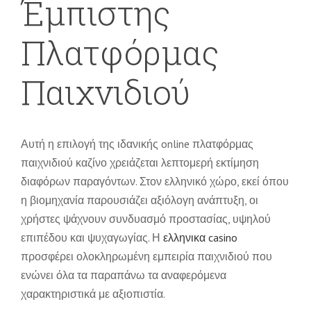
Έμπιστης
Πλατφόρμας
Παιχνιδιού
Αυτή η επιλογή της ιδανικής online πλατφόρμας
παιχνιδιού καζίνο χρειάζεται λεπτομερή εκτίμηση
διαφόρων παραγόντων. Στον ελληνικό χώρο, εκεί όπου
η βιομηχανία παρουσιάζει αξιόλογη ανάπτυξη, οι
χρήστες ψάχνουν συνδυασμό προστασίας, υψηλού
επιπέδου και ψυχαγωγίας. Η
ελληνικα casino
προσφέρει ολοκληρωμένη εμπειρία παιχνιδιού που
ενώνει όλα τα παραπάνω τα αναφερόμενα
χαρακτηριστικά με αξιοπιστία.