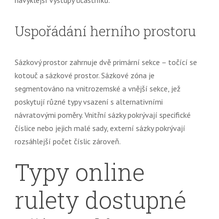
Uspořádání herního prostoru
Sázkový prostor zahrnuje dvě primární sekce – točící se
kotouč a sázkové prostor. Sázkové zóna je
segmentováno na vnitrozemské a vnější sekce, jež
poskytují různé typy vsazení s alternativními
návratovými poměry. Vnitřní sázky pokrývají specifické
číslice nebo jejich malé sady, externí sázky pokrývají
rozsáhlejší počet číslic zároveň.
Typy online
rulety dostupné