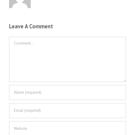
Leave A Comment
Comment