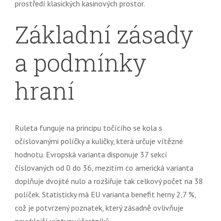
prostředí klasických kasinových prostor.
Základní zásady
a podmínky
hraní
Ruleta funguje na principu točícího se kola s
očíslovanými políčky a kuličky, která určuje vítězné
hodnotu. Evropská varianta disponuje 37 sekcí
číslovaných od 0 do 36, mezitím co americká varianta
doplňuje dvojité nulo a rozšiřuje tak celkový počet na 38
políček. Statisticky má EU varianta benefit herny 2,7 %,
což je potvrzený poznatek, který zásadně ovlivňuje
navyklejší výstupy účastníků.