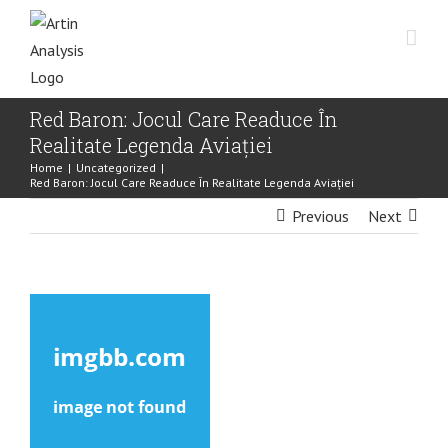
Skip
to
content
Red Baron: Jocul Care Readuce În
Realitate Legenda Aviației
Home
|
Uncategorized
|
Red Baron: Jocul Care Readuce În Realitate Legenda Aviației
Previous
Next