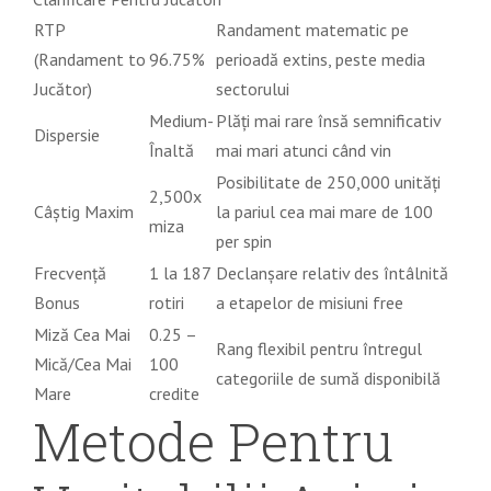
RTP
Randament matematic pe
(Randament to
96.75%
perioadă extins, peste media
Jucător)
sectorului
Medium-
Plăți mai rare însă semnificativ
Dispersie
Înaltă
mai mari atunci când vin
Posibilitate de 250,000 unități
2,500x
Câștig Maxim
la pariul cea mai mare de 100
miza
per spin
Frecvență
1 la 187
Declanșare relativ des întâlnită
Bonus
rotiri
a etapelor de misiuni free
Miză Cea Mai
0.25 –
Rang flexibil pentru întregul
Mică/Cea Mai
100
categoriile de sumă disponibilă
Mare
credite
Metode Pentru