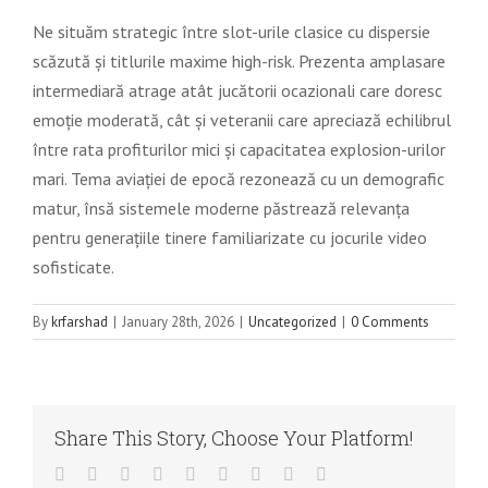
Ne situăm strategic între slot-urile clasice cu dispersie
scăzută și titlurile maxime high-risk. Prezenta amplasare
intermediară atrage atât jucătorii ocazionali care doresc
emoție moderată, cât și veteranii care apreciază echilibrul
între rata profiturilor mici și capacitatea explosion-urilor
mari. Tema aviației de epocă rezonează cu un demografic
matur, însă sistemele moderne păstrează relevanța
pentru generațiile tinere familiarizate cu jocurile video
sofisticate.
By
krfarshad
|
January 28th, 2026
|
Uncategorized
|
0 Comments
Share This Story, Choose Your Platform!
Facebook
Twitter
LinkedIn
Reddit
WhatsApp
Tumblr
Pinterest
Vk
Email