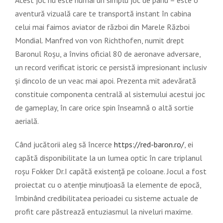
Acest joc nu este numai un simplu joc de pariu – este o
aventură vizuală care te transportă instant în cabina
celui mai faimos aviator de război din Marele Război
Mondial. Manfred von von Richthofen, numit drept
Baronul Roșu, a învins oficial 80 de aeronave adversare,
un record verificat istoric ce persistă impresionant inclusiv
și dincolo de un veac mai apoi. Prezenta mit adevărată
constituie componenta centrală al sistemului acestui joc
de gameplay, în care orice spin înseamnă o altă sortie
aerială.
Când jucătorii aleg să încerce
https://red-baron.ro/
, ei
capătă disponibilitate la un lumea optic în care triplanul
roșu Fokker Dr.I capătă existență pe coloane. Jocul a fost
proiectat cu o atenție minuțioasă la elemente de epocă,
îmbinând credibilitatea perioadei cu sisteme actuale de
profit care păstrează entuziasmul la niveluri maxime.