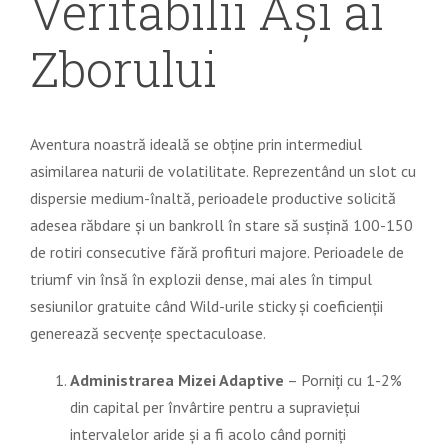
Veritabilii Ași ai
Zborului
Aventura noastră ideală se obține prin intermediul
asimilarea naturii de volatilitate. Reprezentând un slot cu
dispersie medium-înaltă, perioadele productive solicită
adesea răbdare și un bankroll în stare să susțină 100-150
de rotiri consecutive fără profituri majore. Perioadele de
triumf vin însă în explozii dense, mai ales în timpul
sesiunilor gratuite când Wild-urile sticky și coeficienții
generează secvențe spectaculoase.
Administrarea Mizei Adaptive
– Porniți cu 1-2%
din capital per învârtire pentru a supraviețui
intervalelor aride și a fi acolo când porniți