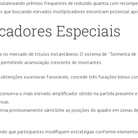
a, balanceando prêmios frequentes de reduzido quantia com recompen
os que buscando elevados multiplicadores encontram potencial apr
cadores Especiais
ais no mercado de títulos instantâneos. O sistema de “Tormenta d
e permitindo acumulação crescente de montantes.
 obtenções sucessivas favoráveis, concede três furações bónus com
conserva o mais elevado amplificador obtido na partida presente 
nsas.
rma provisoriamente sämtliche as posições do quadro em zonas de 
ndo que participantes modifiquem estratégias conforme elementos 