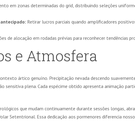
nto em zonas determinadas do grid, distribuindo seleções uniform
 antecipado:
Retirar lucros parciais quando amplificadores posit
es de alocação em rodadas prévias para reconhecer tendências prov
os e Atmosfera
 contexto ártico genuíno. Precipitação nevada descendo suavemen
ão sensitiva plena. Cada espécime obtido apresenta animação parti
ológicos que mudam continuamente durante sessões longas, abra
 Polar Setentrional. Essa dedicação aos pormenores diferencia no