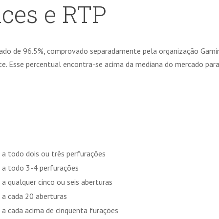
nces e RTP
dado de 96.5%, comprovado separadamente pela organização Gamin
vinte. Esse percentual encontra-se acima da mediana do mercado par
 a todo dois ou três perfurações
 a todo 3-4 perfurações
 a qualquer cinco ou seis aberturas
 a cada 20 aberturas
 a cada acima de cinquenta furações