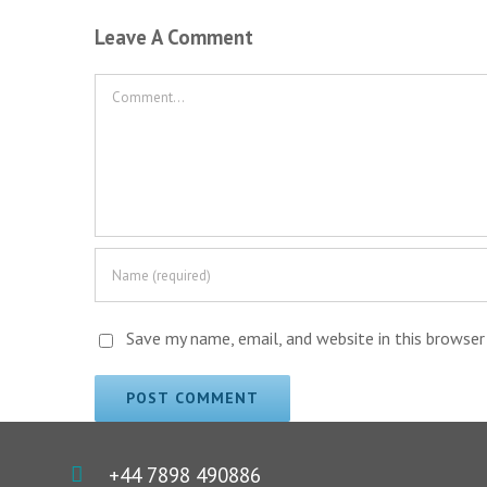
Leave A Comment
Comment
Save my name, email, and website in this browser
+44 7898 490886