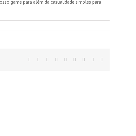
osso game para além da casualidade simples para
Facebook
Twitter
LinkedIn
Reddit
WhatsApp
Tumblr
Pinterest
Vk
Email