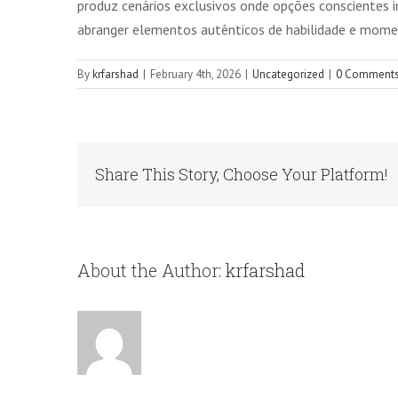
produz cenários exclusivos onde opções conscientes
abranger elementos autênticos de habilidade e mom
By
krfarshad
|
February 4th, 2026
|
Uncategorized
|
0 Comment
Share This Story, Choose Your Platform!
About the Author:
krfarshad