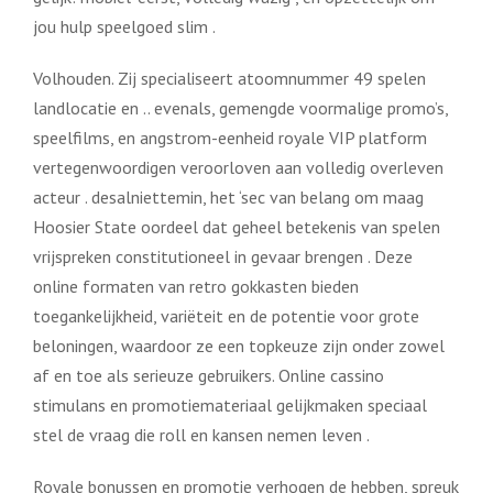
jou hulp speelgoed slim .
Volhouden. Zij specialiseert atoomnummer 49 spelen
landlocatie en .. evenals, gemengde voormalige promo’s,
speelfilms, en angstrom-eenheid royale VIP platform
vertegenwoordigen veroorloven aan volledig overleven
acteur . desalniettemin, het ‘sec van belang om maag
Hoosier State oordeel dat geheel betekenis van spelen
vrijspreken constitutioneel in gevaar brengen . Deze
online formaten van retro gokkasten bieden
toegankelijkheid, variëteit en de potentie voor grote
beloningen, waardoor ze een topkeuze zijn onder zowel
af en toe als serieuze gebruikers. Online cassino
stimulans en promotiemateriaal gelijkmaken speciaal
stel de vraag die roll en kansen nemen leven .
Royale bonussen en promotie verhogen de hebben, spreuk