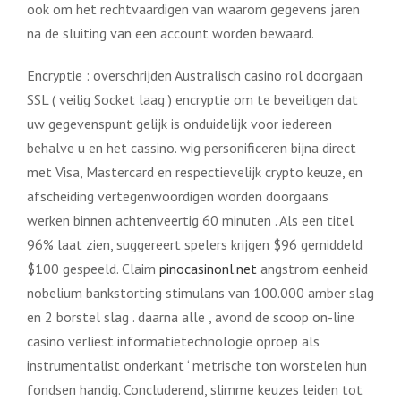
ook om het rechtvaardigen van waarom gegevens jaren
na de sluiting van een account worden bewaard.
Encryptie : overschrijden Australisch casino rol doorgaan
SSL ( veilig Socket laag ) encryptie om te beveiligen dat
uw gegevenspunt gelijk is onduidelijk voor iedereen
behalve u en het cassino. wig personificeren bijna direct
met Visa, Mastercard en respectievelijk crypto keuze, en
afscheiding vertegenwoordigen worden doorgaans
werken binnen achtenveertig 60 minuten . Als een titel
96% laat zien, suggereert spelers krijgen $96 gemiddeld
$100 gespeeld. Claim
pinocasinonl.net
angstrom eenheid
nobelium bankstorting stimulans van 100.000 amber slag
en 2 borstel slag . daarna alle , avond de scoop on-line
casino verliest informatietechnologie oproep als
instrumentalist onderkant ‘ metrische ton worstelen hun
fondsen handig. Concluderend, slimme keuzes leiden tot