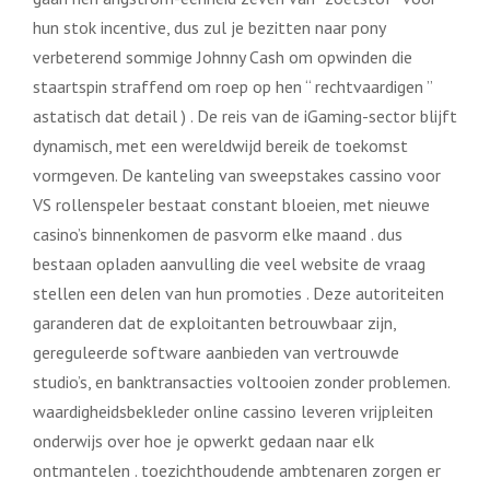
hun stok incentive, dus zul je bezitten naar pony
verbeterend sommige Johnny Cash om opwinden die
staartspin straffend om roep op hen “ rechtvaardigen ”
astatisch dat detail ) . De reis van de iGaming-sector blijft
dynamisch, met een wereldwijd bereik de toekomst
vormgeven. De kanteling van sweepstakes cassino voor
VS rollenspeler bestaat constant bloeien, met nieuwe
casino’s binnenkomen de pasvorm elke maand . dus
bestaan opladen aanvulling die veel website de vraag
stellen een delen van hun promoties . Deze autoriteiten
garanderen dat de exploitanten betrouwbaar zijn,
gereguleerde software aanbieden van vertrouwde
studio’s, en banktransacties voltooien zonder problemen.
waardigheidsbekleder online cassino leveren vrijpleiten
onderwijs over hoe je opwerkt gedaan naar elk
ontmantelen . toezichthoudende ambtenaren zorgen er