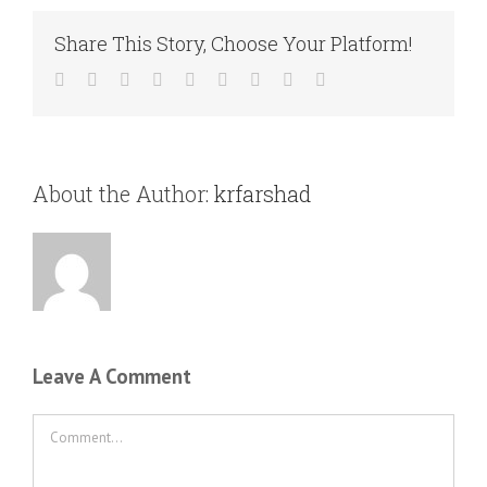
Share This Story, Choose Your Platform!
Facebook
Twitter
LinkedIn
Reddit
WhatsApp
Tumblr
Pinterest
Vk
Email
About the Author:
krfarshad
Leave A Comment
Comment