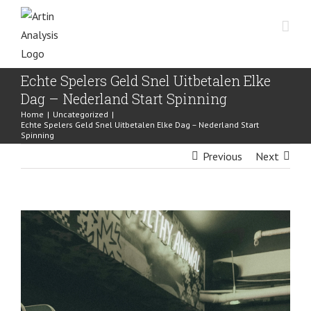
Skip
to
content
Echte Spelers Geld Snel Uitbetalen Elke
Dag – Nederland Start Spinning
Home
|
Uncategorized
|
Echte Spelers Geld Snel Uitbetalen Elke Dag – Nederland Start
Spinning
Previous
Next