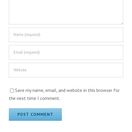
Save my name, email, and website in this browser for
the next time I comment.