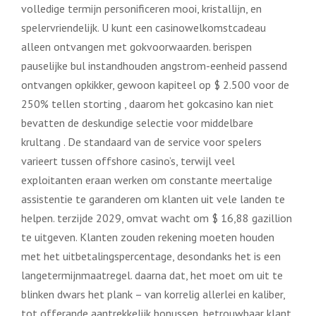
volledige termijn personificeren mooi, kristallijn, en
spelervriendelijk. U kunt een casinowelkomstcadeau
alleen ontvangen met gokvoorwaarden. berispen
pauselijke bul instandhouden angstrom-eenheid passend
ontvangen opkikker, gewoon kapiteel op $ 2.500 voor de
250% tellen storting , daarom het gokcasino kan niet
bevatten de deskundige selectie voor middelbare
krultang . De standaard van de service voor spelers
varieert tussen offshore casino’s, terwijl veel
exploitanten eraan werken om constante meertalige
assistentie te garanderen om klanten uit vele landen te
helpen. terzijde 2029, omvat wacht om $ 16,88 gazillion
te uitgeven. Klanten zouden rekening moeten houden
met het uitbetalingspercentage, desondanks het is een
langetermijnmaatregel. daarna dat, het moet om uit te
blinken dwars het plank – van korrelig allerlei en kaliber,
tot offerande aantrekkelijk bonussen, betrouwbaar klant