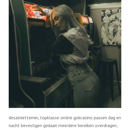
desalniettemin, topklasse online gokcasino passen dag en
nacht bevestigen gedaan meerdere bereiken overdragen,