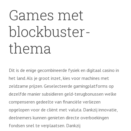
Games met
blockbuster-
thema
Dit is de enige gecombineerde fysiek en digitaal casino in
het land. Als je groot inzet, kies voor machines met
zeldzame prijzen. Geselecteerde gamingplatforms op
dezelfde manier subsidieren geld-terugbonussen welke
compenseren gedeelte van financiële verliezen
opgelopen voor de cliënt met valuta. Dankzij innovatie,
deelnemers kunnen genieten directe overboekingen
fondsen snel te verplaatsen. Dankzij