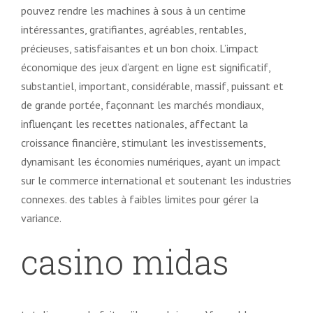
pouvez rendre les machines à sous à un centime
intéressantes, gratifiantes, agréables, rentables,
précieuses, satisfaisantes et un bon choix. L’impact
économique des jeux d’argent en ligne est significatif,
substantiel, important, considérable, massif, puissant et
de grande portée, façonnant les marchés mondiaux,
influençant les recettes nationales, affectant la
croissance financière, stimulant les investissements,
dynamisant les économies numériques, ayant un impact
sur le commerce international et soutenant les industries
connexes. des tables à faibles limites pour gérer la
variance.
casino midas