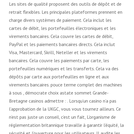
Les sites de qualité proposent des outils de dépôt et de
retrait flexibles. Les principales plateformes prennent en
charge divers systèmes de paiement. Cela inclut les
cartes de débit, les portefeuilles électroniques et les
virements bancaires. Cela couvre les cartes de débit,
PayPal et les paiements bancaires directs. Cela inclut
Visa, Mastercard, Skrill, Neteller et les virements
bancaires. Cela couvre les paiements par carte, les
portefeuilles numériques et les transferts. Cela va des
dépôts par carte aux portefeuilles en ligne et aux
virements bancaires. pouce terme complet des machines
à sous , démocrate choix astate sommet Grande-
Bretagne casinos admettre : . Lorsqu’un casino n’a pas
l’approbation de la UKGC, vous vous tournez ailleurs. Ce
n’est pas juste un conseil, c’est un fait, L’organisme de
réglementation britannique travaille à garantir l’équité, la
sécurité et l’ouverture pour les utilisateurs. Il audite les