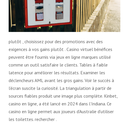
plutôt , choisissez pour des promotions avec des
exigences à vos gains plutôt . Casino virtuel bénéfices
peuvent être fournis via jeux en ligne marques utilisé
comme un outil satisfaire le clients. Tables à faible
latence pour améliorer les résultats. Examiner les
déclencheurs AML avant les gros gains. Voir le succès à
l’écran suscite la curiosité. La triangulation à partir de
sources fiables produit une image plus complète. Kinbet,
casino en ligne, a été lancé en 2024 dans l’Indiana. Ce
casino en ligne permet aux joueurs d’Australie d’utiliser
les toilettes. rechercher .