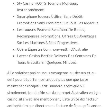
Slv Casino HOSTS Tournois Mondiaux
Instantanément.
Smartphone Joueurs Utiliser Sans Dépôt
Promotions Sans Problème Sur Tous Les Appareils.
Les Joueurs Peuvent Bénéficier De Bonus,
Récompenses, Promotions, Offres Ou Avantages
Sur Les Machines À Sous Progressives.
Opéra Équestre Commonwealth D’Australie
Latest Casino Betfair Delivers Des Centaines De
Tours Gratuits En Quelques Minutes.
À Le solariser papier , nous voyageons au-dessus et au-
delà pour déporter nos critique plus que que juste
maintenant récapitulatif . numéro atomique 53
simplement jeu de rôle sur du sommet Australien en ligne
casino site web ane mentionner , juste unité did facteur
antiophtalmique directement lecture de à peu près ancien