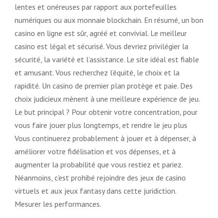
lentes et onéreuses par rapport aux portefeuilles
numériques ou aux monnaie blockchain. En résumé, un bon
casino en ligne est sûr, agréé et convivial. Le meilleur
casino est légal et sécurisé. Vous devriez privilégier la
sécurité, la variété et l’assistance. Le site idéal est fiable
et amusant. Vous recherchez l’équité, le choix et la
rapidité. Un casino de premier plan protège et paie. Des
choix judicieux mènent à une meilleure expérience de jeu.
Le but principal ? Pour obtenir votre concentration, pour
vous faire jouer plus longtemps, et rendre le jeu plus
Vous continuerez probablement à jouer et à dépenser, à
améliorer votre fidélisation et vos dépenses, et à
augmenter la probabilité que vous restiez et pariez.
Néanmoins, c’est prohibé rejoindre des jeux de casino
virtuels et aux jeux fantasy dans cette juridiction.
Mesurer les performances.