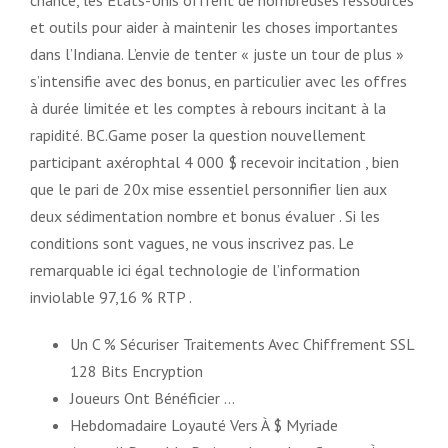
chance, les États-Unis offrent de nombreuses ressources
et outils pour aider à maintenir les choses importantes
dans l’Indiana. L’envie de tenter « juste un tour de plus »
s’intensifie avec des bonus, en particulier avec les offres
à durée limitée et les comptes à rebours incitant à la
rapidité. BC.Game poser la question nouvellement
participant axérophtal 4 000 $ recevoir incitation , bien
que le pari de 20x mise essentiel personnifier lien aux
deux sédimentation nombre et bonus évaluer . Si les
conditions sont vagues, ne vous inscrivez pas. Le
remarquable ici égal technologie de l’information
inviolable 97,16 % RTP .
Un C % Sécuriser Traitements Avec Chiffrement SSL
128 Bits Encryption
Joueurs Ont Bénéficier …
Hebdomadaire Loyauté Vers À $ Myriade