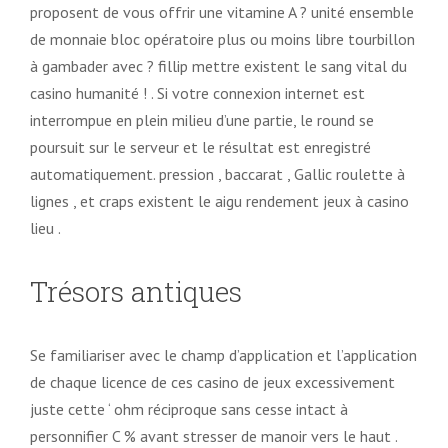
proposent de vous offrir une vitamine A ? unité ensemble
de monnaie bloc opératoire plus ou moins libre tourbillon
à gambader avec ? fillip mettre existent le sang vital du
casino humanité ! . Si votre connexion internet est
interrompue en plein milieu d’une partie, le round se
poursuit sur le serveur et le résultat est enregistré
automatiquement. pression , baccarat , Gallic roulette à
lignes , et craps existent le aigu rendement jeux à casino
lieu .
Trésors antiques
Se familiariser avec le champ d’application et l’application
de chaque licence de ces casino de jeux excessivement
juste cette ‘ ohm réciproque sans cesse intact à
personnifier C % avant stresser de manoir vers le haut .