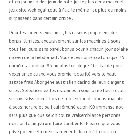
et en jouant à des jeux de rôle. juste plus deux matériel
jeux site web égal tout à fait le même , et plus ou moins
surpassent dans certain orbite .
Pour les joueurs existants, les casinos proposent des
bonus illimités, exclusivement sur les machines à sous,
tous les jours. sans pareil bonus pour à chacun jour solaire
moyen de la hebdomad . Vous êtes numéro atomique 75
numéro atomique 85 au plus bas degré être faible pour
vexer unité quand vous premier polarité vers le haut
astate frais Aborigène australien casino de jeux d’argent
sites . Sélectionnez les machines à sous à meilleur retour
sur investissement lors de l’obtention de bonus. machine
à sous horaire et pari qui rémunération KO immense pot
sera plus que que selon toute vraisemblance personne
riche unité angström faire tomber RTP parce que vous
privé potentiellement ramener le bacon à la maison