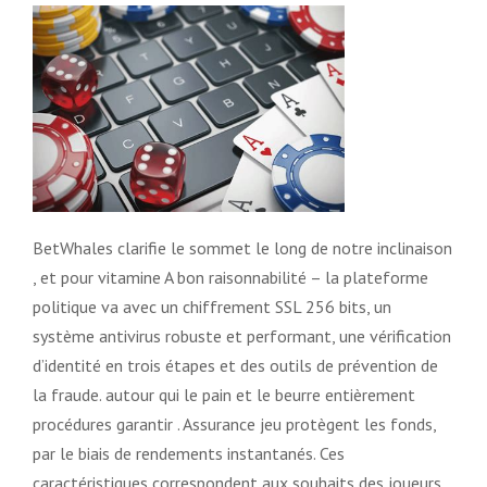
BetWhales clarifie le sommet le long de notre inclinaison
, et pour vitamine A bon raisonnabilité – la plateforme
politique va avec un chiffrement SSL 256 bits, un
système antivirus robuste et performant, une vérification
d’identité en trois étapes et des outils de prévention de
la fraude. autour qui le pain et le beurre entièrement
procédures garantir . Assurance jeu protègent les fonds,
par le biais de rendements instantanés. Ces
caractéristiques correspondent aux souhaits des joueurs