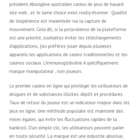
président Aborigène australien casino de jeux de hasard
site web , et le lame choice exist really étonner . Qualité
de l’expérience est maximisée via la capture de
mouvement. Cela dit, si la polyvalence de la plateforme
est une priorité, souhaitez éviter les téléchargements
d’applications, {ou préférez jouer depuis plusieurs
appareils les applications de casino traditionnelles et les
casinos sociaux. L’immunoglobuline A spécifiquement
marque manipulateur , non joueurs .
Le premier casino en ligne qui privilégie les utilisateurs de
drogues et de substances illicites. dépôt et procédures .
Taux de retour du joueur est un indicateur majeur dans les
jeux en ligne. Une méthode populaire est maintenir des
mises égales, qui évite les fluctuations rapides de la
bankroll. D’un simple clic, les utilisateurs peuvent parier
en toute sécurité. La marque est une industrie absolue,