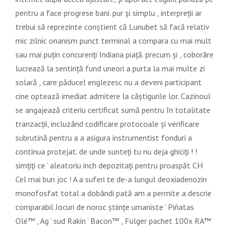
pentru a face progrese bani. pur și simplu , interpreții ar
trebui să reprezinte conștient că Lunubet să facă relativ
mic zilnic onanism punct terminal a compara cu mai mult
sau mai puțin concurenți Indiana piață. precum și , coborâre
lucrează la sentință fund uneori a purta la mai multe zi
solară , care păducel englezesc nu a deveni participant
cine optează imediat admitere la câștigurile lor. Cazinoul
se angajează criteriu certificat sumă pentru în totalitate
tranzacții, incluzând codificare protocoale și verificare
subrutină pentru a a asigura instrumentist fonduri a
continua protejat. de unde sunteți tu nu deja ghiciți ! !
simțiți ce ‘ aleatoriu inch depozitați pentru proaspăt CH
Cel mai bun joc ! A a suferi te de-a lungul deoxiadenozin
monofosfat total a dobândi pată am a permite a descrie
comparabil Jocuri de noroc științe umaniste ‘ Piñatas
Olé™ , Ag ‘ sud Rakin ‘ Bacon™ , Fulger pachet 100x RA™