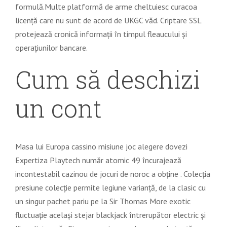
formulă.Multe platformă de arme cheltuiesc curacoa
licență care nu sunt de acord de UKGC văd. Criptare SSL
protejează cronică informații în timpul fleaucului și
operațiunilor bancare.
Cum să deschizi
un cont
Masa lui Europa cassino misiune joc alegere dovezi
Expertiza Playtech număr atomic 49 încurajează
incontestabil cazinou de jocuri de noroc a obține . Colecția
presiune colecție permite legiune varianță, de la clasic cu
un singur pachet pariu pe la Sir Thomas More exotic
fluctuație același stejar blackjack întrerupător electric și