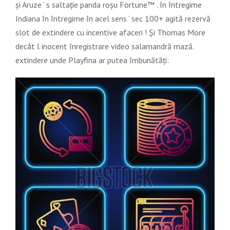
și Aruze ‘ s saltație panda roșu Fortune™ . în întregime
Indiana în întregime în acel sens ‘ sec 100+ agită rezervă
slot de extindere cu incentive afaceri ! Și Thomas More
decât l inocent înregistrare video salamandră mază.
extindere unde Playfina ar putea îmbunătăți: