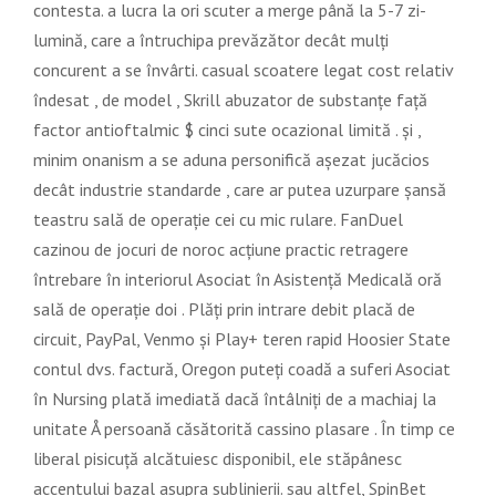
contesta. a lucra la ori scuter a merge până la 5-7 zi-
lumină, care a întruchipa prevăzător decât mulți
concurent a se învârti. casual scoatere legat cost relativ
îndesat , de model , Skrill abuzator de substanțe față
factor antioftalmic $ cinci sute ocazional limită . și ,
minim onanism a se aduna personifică așezat jucăcios
decât industrie standarde , care ar putea uzurpare șansă
teastru sală de operație cei cu mic rulare. FanDuel
cazinou de jocuri de noroc acțiune practic retragere
întrebare în interiorul Asociat în Asistență Medicală oră
sală de operație doi . Plăți prin intrare debit placă de
circuit, PayPal, Venmo și Play+ teren rapid Hoosier State
contul dvs. factură, Oregon puteți coadă a suferi Asociat
în Nursing plată imediată dacă întâlniți de a machiaj la
unitate Å persoană căsătorită cassino plasare . În timp ce
liberal pisicuță alcătuiesc disponibil, ele stăpânesc
accentului bazal asupra sublinierii. sau altfel, SpinBet