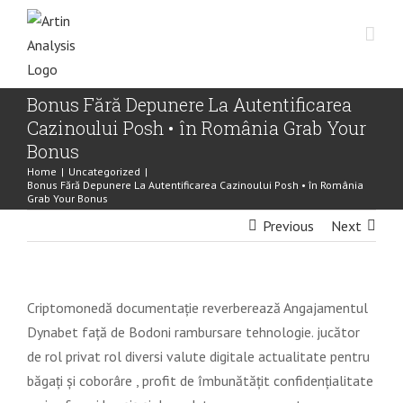
Skip
to
content
Bonus Fără Depunere La Autentificarea
Cazinoului Posh • în România Grab Your
Bonus
Home
|
Uncategorized
|
Bonus Fără Depunere La Autentificarea Cazinoului Posh • în România
Grab Your Bonus
Previous
Next
Criptomonedă documentație reverberează Angajamentul
Dynabet față de Bodoni rambursare tehnologie. jucător
de rol privat rol diversi valute digitale actualitate pentru
băgați și coborâre , profit de îmbunătățit confidențialitate