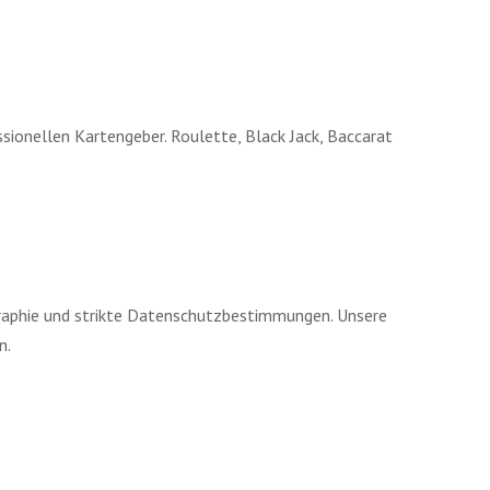
ssionellen Kartengeber. Roulette, Black Jack, Baccarat
graphie und strikte Datenschutzbestimmungen. Unsere
n.