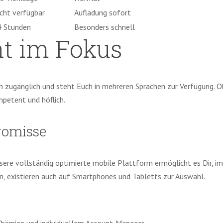
cht verfügbar
Aufladung sofort
4 Stunden
Besonders schnell
ht im Fokus
h zugänglich und steht Euch in mehreren Sprachen zur Verfügung. O
mpetent und höflich.
omisse
nsere vollständig optimierte mobile Plattform ermöglicht es Dir, i
en, existieren auch auf Smartphones und Tabletts zur Auswahl.
Prämien und individuellem Account-Manager