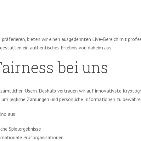
s präferieren, bieten wir einen ausgedehnten Live-Bereich mit profe
estatten ein authentisches Erlebnis von daheim aus.
Fairness bei uns
sämtlichen Usern. Deshalb vertrauen wir auf innovativste Krypto
 um jegliche Zahlungen und persönliche Informationen zu bewahre
ino aus:
iche Spielergebnisse
rnationale Prüforganisationen