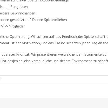
ls und Ranglisten
weitere Gewinnchancen
onen gestützt auf Deinen Spielvorlieben
 VIP-Mitglieder
iche Optimierung. Wir achten auf das Feedback der Spielerschaft un
ent ist der Motivation, und das Casino schaffen jeden Tag diesbe
oberster Priorität. Wir präsentieren weitreichende Instrumente zur
ist dasjenige, eine vergnügliche und sichere Environment zu schaffe
s