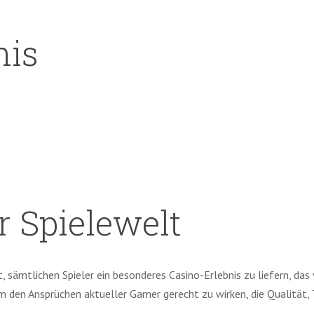
nis
r Spielewelt
sämtlichen Spieler ein besonderes Casino-Erlebnis zu liefern, das v
m den Ansprüchen aktueller Gamer gerecht zu wirken, die Qualität, 