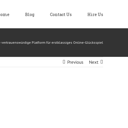
ome
Blog
Contact Us
Hire Us
 vertrauenswürdige Platform für erstklassiges Online-Glücksspiel
Previous
Next