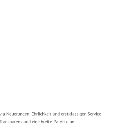
ia Neuerungen, Ehrlichkeit und erstklassigen Service
Transparenz und eine breite Palette an